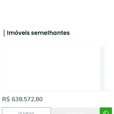
Imóveis semelhantes
AS7133
R$ 638.572,80
Bom Fim, Porto Alegre - RS
DÚVIDAS
AGENDAR