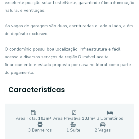
excelente posição solar Leste/Norte, garantindo ótima iluminação
natural e ventilação.
As vagas de garagem são duas, escrituradas e lado a lado, além
de depósito exclusivo.
O condomínio possui boa localização, infraestrutura e fácil
acesso a diversos serviços da região.O imóvel aceita
financiamento e estuda proposta por casa no litoral como parte
do pagamento.
Características
Área Total
103
m²
Área Privativa
103
m²
3
Dormitório
s
3
Banheiro
s
1
Suíte
2
Vaga
s