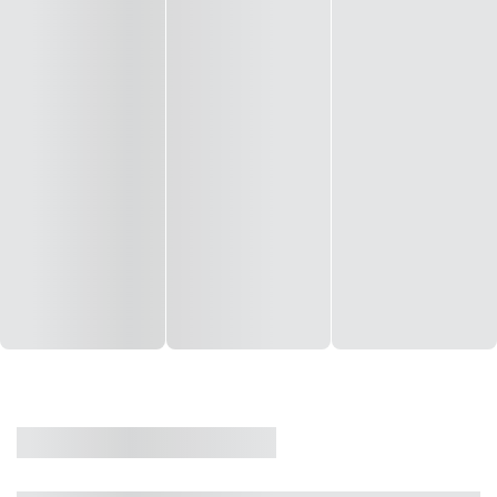
CASA
VENDA
CÓD: 19327