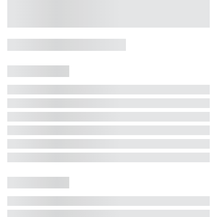
Casa 5 Dormitórios e Jacuzzi -
Jurerê
Jurerê Internacional, Florianópolis - SC