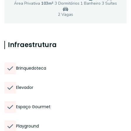
Área Privativa
103
m²
3
Dormitório
s
1
Banheiro
3
Suíte
s
2
Vaga
s
Infraestrutura
Brinquedoteca
Elevador
Espaço Gourmet
Playground