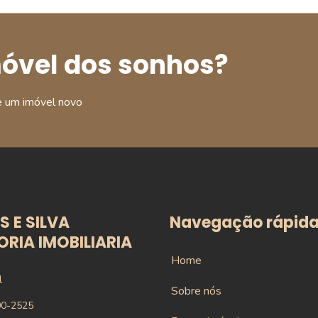
móvel dos sonhos?
e um imóvel novo
 E SILVA
Navegação rápid
RIA IMOBILIARIA
Home
1
Sobre nós
00-2525