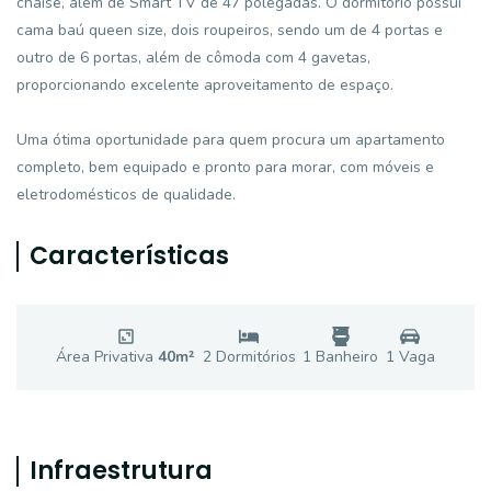
chaise, além de Smart TV de 47 polegadas. O dormitório possui
cama baú queen size, dois roupeiros, sendo um de 4 portas e
outro de 6 portas, além de cômoda com 4 gavetas,
proporcionando excelente aproveitamento de espaço.
Uma ótima oportunidade para quem procura um apartamento
completo, bem equipado e pronto para morar, com móveis e
eletrodomésticos de qualidade.
Características
Área Privativa
40
m²
2
Dormitório
s
1
Banheiro
1
Vaga
Infraestrutura