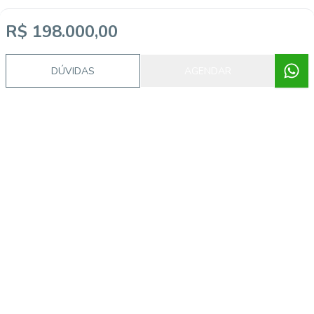
R$ 198.000,00
Imóveis semelhantes
DÚVIDAS
AGENDAR
AS10897
Jardim Leopoldina, Porto Alegre - RS