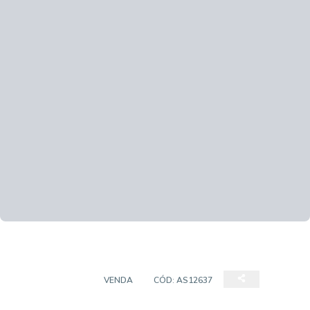
APARTAMENTO
VENDA
CÓD:
AS12637