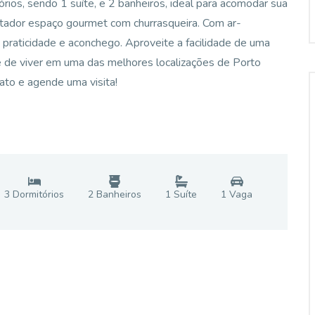
os, sendo 1 suíte, e 2 banheiros, ideal para acomodar sua
ntador espaço gourmet com churrasqueira. Com ar-
 praticidade e aconchego. Aproveite a facilidade de uma
 de viver em uma das melhores localizações de Porto
ato e agende uma visita!
3
Dormitório
s
2
Banheiro
s
1
Suíte
1
Vaga