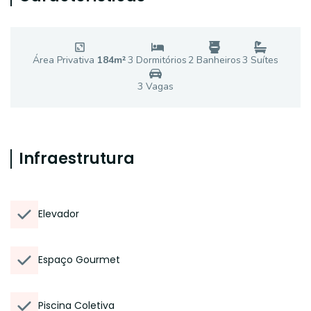
Área Privativa
184
m²
3
Dormitório
s
2
Banheiro
s
3
Suíte
s
3
Vaga
s
Infraestrutura
Elevador
Espaço Gourmet
Piscina Coletiva