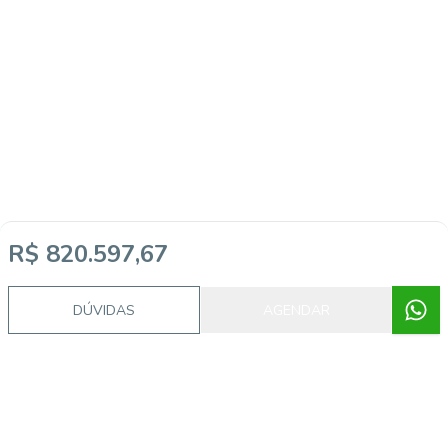
R$ 820.597,67
Imóveis semelhantes
DÚVIDAS
AGENDAR
AS8552