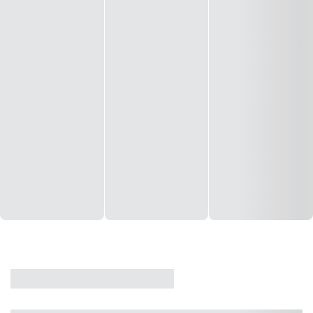
CASA
VENDA
CÓD: 19327