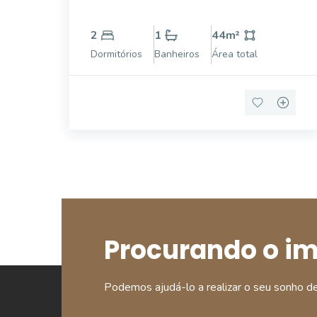
Leste. Laminados em quartos e sala e
porcelanato, nas áreas úmidas. Todo o
2
1
44
m²
apartamento com teto em rebaixo de gesso e
Dormitórios
Banheiros
Área total
iluminação personalizada. 2 quartos (um
deles com roup
Procurando o i
Podemos ajudá-lo a realizar o seu sonho d