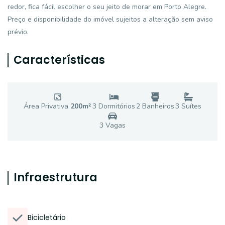
redor, fica fácil escolher o seu jeito de morar em Porto Alegre.
Preço e disponibilidade do imóvel sujeitos a alteração sem aviso
prévio.
Características
Área Privativa
200
m²
3
Dormitório
s
2
Banheiro
s
3
Suíte
s
3
Vaga
s
Infraestrutura
Bicicletário