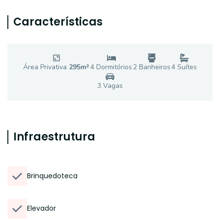
Características
Área Privativa
295
m²
4
Dormitório
s
2
Banheiro
s
4
Suíte
s
3
Vaga
s
Infraestrutura
Brinquedoteca
Elevador