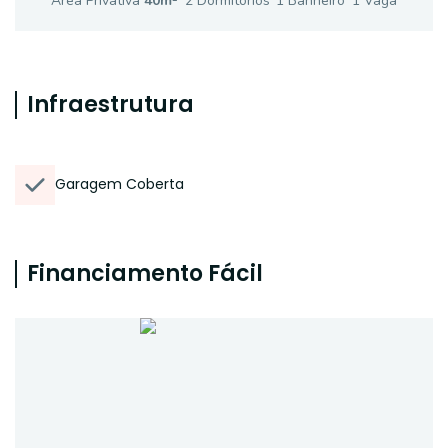
Área Privativa
40
m²
2
Dormitório
s
1
Banheiro
1
Vaga
Infraestrutura
Garagem Coberta
Financiamento Fácil