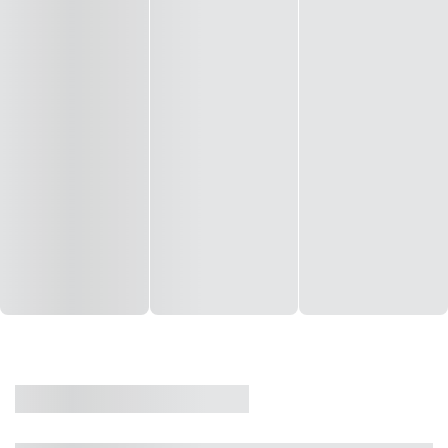
CASA
VENDA
CÓD: 19327