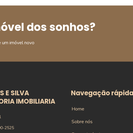
móvel dos sonhos?
e um imóvel novo
 E SILVA
Navegação rápid
RIA IMOBILIARIA
Home
1
Sobre nós
00-2525