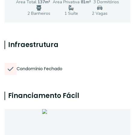
Área Total
137
m²
Área Privativa
81
m²
3
Dormitório
s
2
Banheiro
s
1
Suíte
2
Vaga
s
Infraestrutura
Condomínio Fechado
Financiamento Fácil