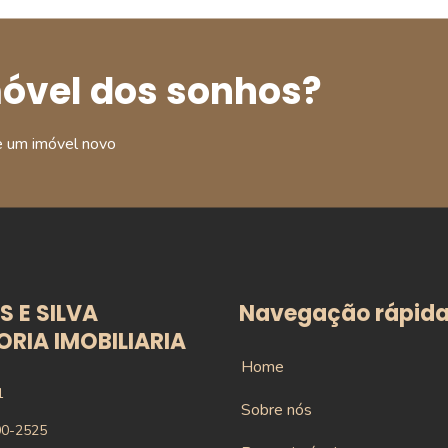
móvel dos sonhos?
e um imóvel novo
 E SILVA
Navegação rápid
RIA IMOBILIARIA
Home
1
Sobre nós
00-2525