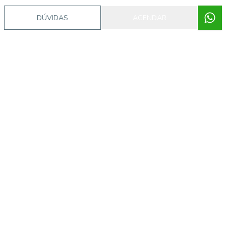
DÚVIDAS
AGENDAR
Imóveis semelhantes
AS10927
São João, Porto Alegre - RS