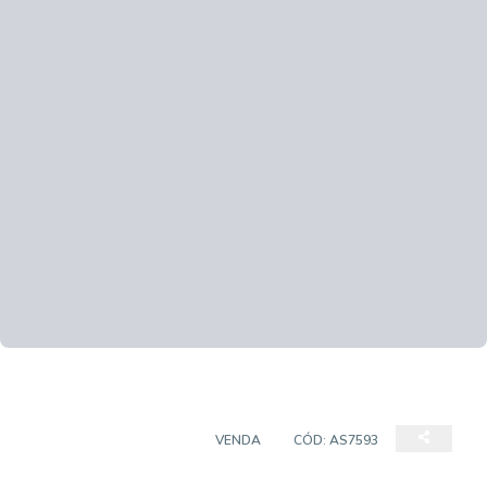
CASA EM CONDOMÍNIO
VENDA
CÓD:
AS7593