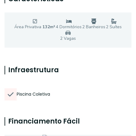
Área Privativa
132
m²
4
Dormitório
s
2
Banheiro
s
2
Suíte
s
2
Vaga
s
Infraestrutura
Piscina Coletiva
Financiamento Fácil