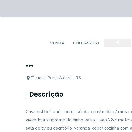
CASA
VENDA
CÓD:
AS7163
...
Tristeza, Porto Alegre - RS
Descrição
Casa estilo " tradicional", sólida, construída p/ morar
vivendo a síndrome do ninho vazio"" são 287 metros co
sala de tv ou escritório, varanda, copa/ cozinha com a