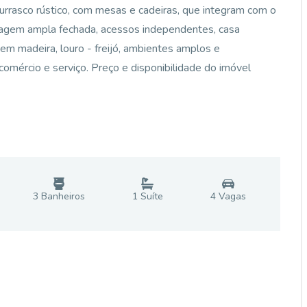
churrasco rústico, com mesas e cadeiras, que integram com o
garagem ampla fechada, acessos independentes, casa
s em madeira, louro - freijó, ambientes amplos e
comércio e serviço. Preço e disponibilidade do imóvel
3
Banheiro
s
1
Suíte
4
Vaga
s