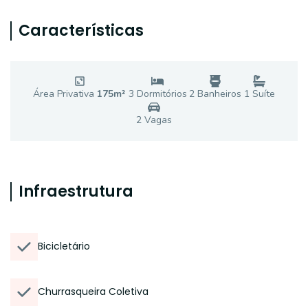
Características
Área Privativa
175
m²
3
Dormitório
s
2
Banheiro
s
1
Suíte
2
Vaga
s
Infraestrutura
Bicicletário
Churrasqueira Coletiva