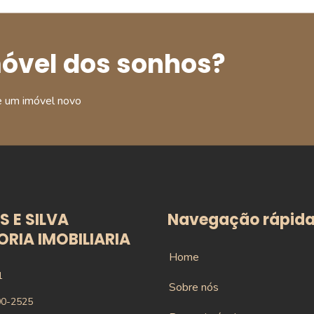
móvel dos sonhos?
e um imóvel novo
 E SILVA
Navegação rápid
RIA IMOBILIARIA
Home
1
Sobre nós
00-2525