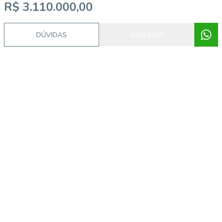
R$ 3.110.000,00
DÚVIDAS
AGENDAR
Procurando o imóvel dos sonhos?
Podemos ajudá-lo a realizar o seu sonho de um imóvel