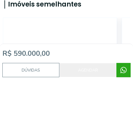
Imóveis semelhantes
AS7273
R$ 590.000,00
DÚVIDAS
AGENDAR
Centro Histórico, Porto Alegre - RS
R$ 425.000,00
R
...
...