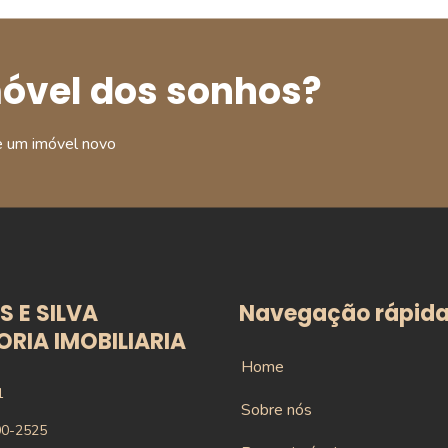
móvel dos sonhos?
e um imóvel novo
 E SILVA
Navegação rápid
RIA IMOBILIARIA
Home
1
Sobre nós
00-2525